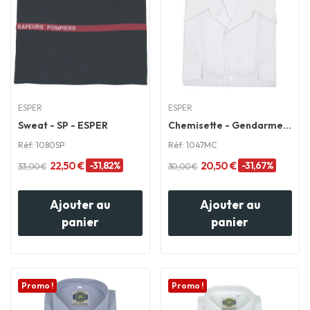
ESPER
ESPER
Sweat - SP - ESPER
Chemisette - Gendarmerie - ESPER
Réf: 1080SP
Réf: 1047MC
22,50 €
-31,82%
20,50 €
-31,67%
33,00 €
30,00 €
Ajouter au
Ajouter au
panier
panier
Promo !
Promo !